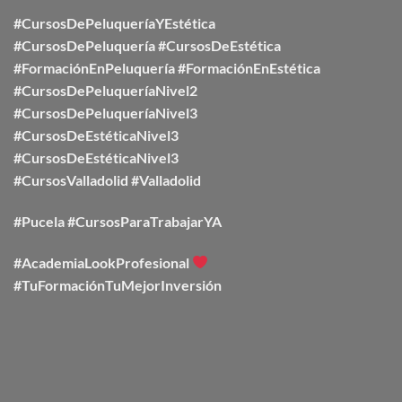
#CursosDePeluqueríaYEstética
#CursosDePeluquería
#CursosDeEstética
#FormaciónEnPeluquería
#FormaciónEnEstética
#CursosDePeluqueríaNivel2
#CursosDePeluqueríaNivel3
#CursosDeEstéticaNivel3
#CursosDeEstéticaNivel3
#CursosValladolid
#Valladolid
#Pucela #CursosParaTrabajarYA
#AcademiaLookProfesional
#TuFormaciónTuMejorInversión