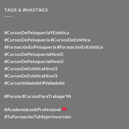
TAGS & #HASTAGS
#CursosDePeluqueríaYEstética
#CursosDePeluquería
#CursosDeEstética
#FormaciónEnPeluquería
#FormaciónEnEstética
#CursosDePeluqueríaNivel2
#CursosDePeluqueríaNivel3
#CursosDeEstéticaNivel3
#CursosDeEstéticaNivel3
#CursosValladolid
#Valladolid
#Pucela #CursosParaTrabajarYA
#AcademiaLookProfesional
#TuFormaciónTuMejorInversión