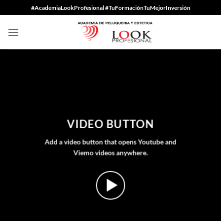
Saltar
#AcademiaLookProfesional #TuFormaciónTuMejorInversión
al
contenido
VIDEO BUTTON
Add a video button that opens Youtube and
Viemo videos anywhere.