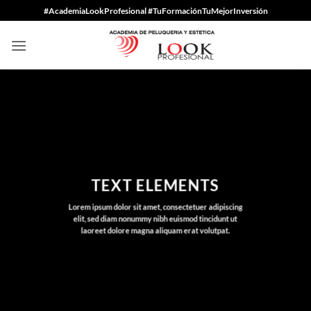
Saltar
#AcademiaLookProfesional #TuFormaciónTuMejorInversión
al
contenido
TEXT ELEMENTS
Lorem ipsum dolor sit amet, consectetuer adipiscing
elit, sed diam nonummy nibh euismod tincidunt ut
laoreet dolore magna aliquam erat volutpat.