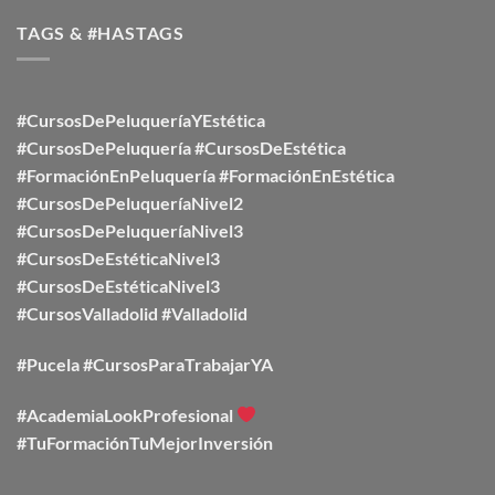
TAGS & #HASTAGS
#CursosDePeluqueríaYEstética
#CursosDePeluquería
#CursosDeEstética
#FormaciónEnPeluquería
#FormaciónEnEstética
#CursosDePeluqueríaNivel2
#CursosDePeluqueríaNivel3
#CursosDeEstéticaNivel3
#CursosDeEstéticaNivel3
#CursosValladolid
#Valladolid
#Pucela #CursosParaTrabajarYA
#AcademiaLookProfesional
#TuFormaciónTuMejorInversión