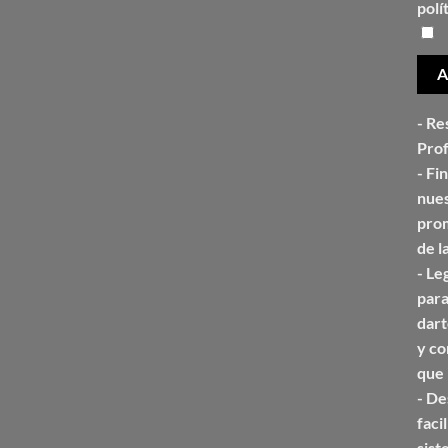
polí
-
Re
Prof
-
Fin
nues
prom
de l
-
Leg
para
dart
y co
que 
-
Des
faci
sist