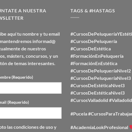
ÚNTATE A NUESTRA
TAGS & #HASTAGS
WSLETTER
ibe aquí tu nombre y tu email
#CursosDePeluqueríaYEstéti
e mantendremos informad@
#CursosDePeluquería
tualmente de nuestros
#CursosDeEstética
os, másters, concursos, y un
#FormaciónEnPeluquería
ón de temas interesantes.
#FormaciónEnEstética
#CursosDePeluqueríaNivel2
ombre (Requerido)
#CursosDePeluqueríaNivel3
#CursosDeEstéticaNivel3
#CursosDeEstéticaNivel3
#CursosValladolid
#Valladolid
mail (Requerido)
#Pucela #CursosParaTrabaja
to las
condiciones de uso y
#AcademiaLookProfesional