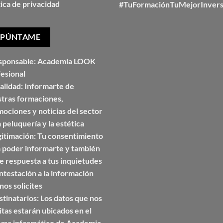
tica de privacidad
#TuFormaciónTuMejorInvers
sponsable:
Academia LOOK
esional
alidad:
Informarte de
tras formaciones,
ociones y noticias del sector
a peluquería y la estética
itimación:
Tu consentimiento
 poder informarte y también
e respuesta a tus inquietudes
ntestación a la información
nos solicites
tinatarios:
Los datos que nos
litas estarán ubicados en el
ema informático de Academia