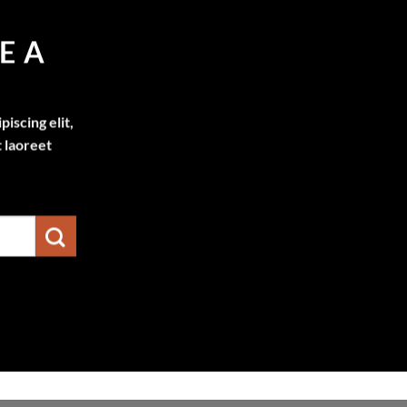
E A
iscing elit,
 laoreet