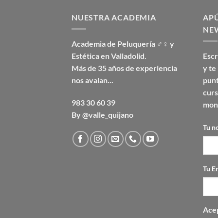
NUESTRA ACADEMIA
AP
NE
Academia de Peluquería ♂♀ y
Estética en Valladolid.
Escr
Más de 35 años de experiencia
y t
nos avalan...
pun
curs
983 30 60 39
mont
By @valle_quijano
Tu n
Tu E
Acep