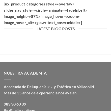
[ux_product_categories style=»overlay»
slider_nav_style=»circle» animate=»fadeInLeft»
image_height=»87%» image_hover=»zoom»
image_hover_alt=»glow» text_pos=»middle»]
LATEST BLOG POSTS
NUESTRA ACADEMIA
Academia de Peluquería ♂♀ y Estética en Valladolid.
Más de 35 años de experiencia nos avalan...
983 30 60 39
By @valle_quijano