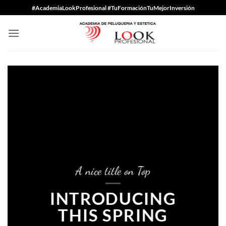
Saltar
#AcademiaLookProfesional #TuFormaciónTuMejorInversión
al
contenido
A nice title on Top
INTRODUCING
THIS SPRING