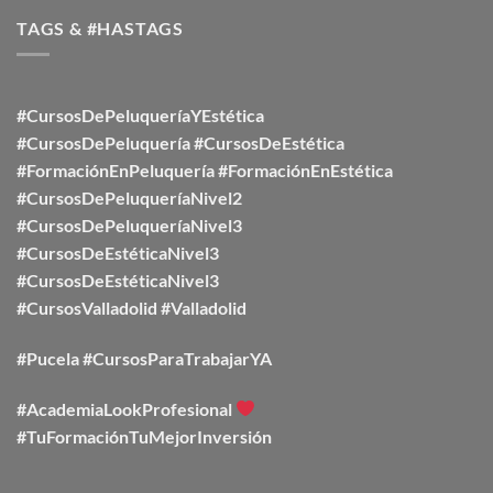
TAGS & #HASTAGS
#CursosDePeluqueríaYEstética
#CursosDePeluquería
#CursosDeEstética
#FormaciónEnPeluquería
#FormaciónEnEstética
#CursosDePeluqueríaNivel2
#CursosDePeluqueríaNivel3
#CursosDeEstéticaNivel3
#CursosDeEstéticaNivel3
#CursosValladolid
#Valladolid
#Pucela #CursosParaTrabajarYA
#AcademiaLookProfesional
#TuFormaciónTuMejorInversión