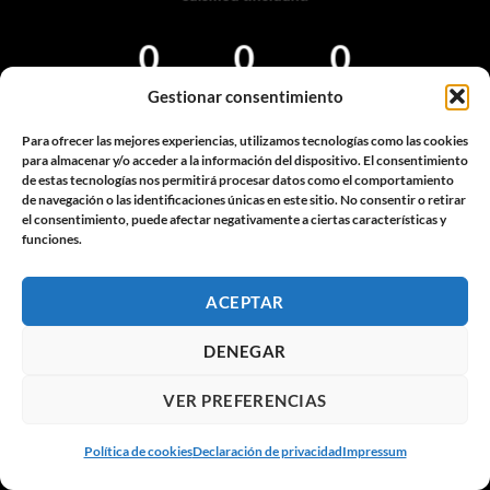
0
0
0
HOURS
MIN
SEC
Gestionar consentimiento
Para ofrecer las mejores experiencias, utilizamos tecnologías como las cookies
para almacenar y/o acceder a la información del dispositivo. El consentimiento
de estas tecnologías nos permitirá procesar datos como el comportamiento
de navegación o las identificaciones únicas en este sitio. No consentir o retirar
el consentimiento, puede afectar negativamente a ciertas características y
funciones.
ACEPTAR
DENEGAR
VER PREFERENCIAS
Política de cookies
Declaración de privacidad
Impressum